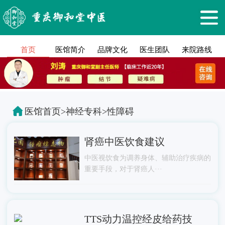
首页
医馆简介
品牌文化
医生团队
来院路线
医馆首页
>
神经专科
>
性障碍
肾癌中医饮食建议
中医视饮食为调养身体、辅助治疗疾病的
重要手段，对于肾癌人···
TTS动力温控经皮给药技